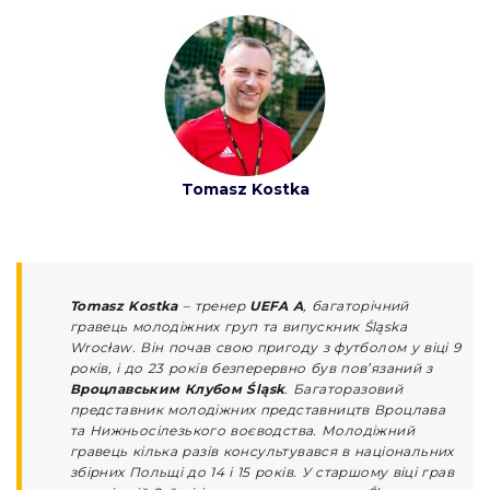
Tomasz Kostka
Tomasz Kostka
– тренер
UEFA A
, багаторічний
гравець молодіжних груп та випускник Śląska
Wrocław. Він почав свою пригоду з футболом у віці 9
років, і до 23 років безперервно був пов’язаний з
Вроцлавським Клубом Śląsk
. Багаторазовий
представник молодіжних представництв Вроцлава
та Нижньосілезького воєводства. Молодіжний
гравець кілька разів консультувався в національних
збірних Польщі до 14 і 15 років. У старшому віці грав