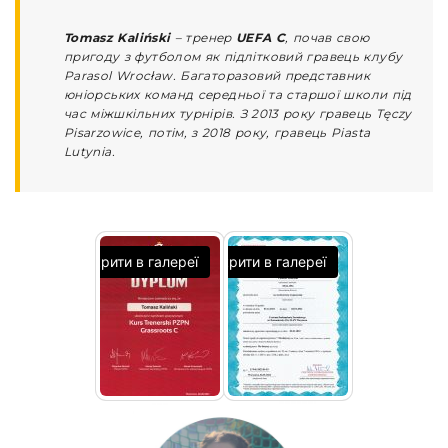
Tomasz Kaliński
– тренер
UEFA С
, почав свою
пригоду з футболом як підлітковий гравець клубу
Parasol Wrocław. Багаторазовий представник
юніорських команд середньої та старшої школи під
час міжшкільних турнірів. З 2013 року гравець Tęczy
Pisarzowice, потім, з 2018 року, гравець Piasta
Lutynia.
Відкрити в галереї
Відкрити в галереї